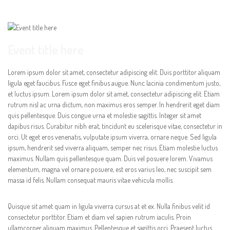
Event title here
Lorem ipsum dolor sit amet, consectetur adipiscing elit. Duis porttitor aliquam
ligula eget faucibus. Fusce eget finibus augue. Nunc lacinia condimentum justo,
et luctus ipsum. Lorem ipsum dolor sit amet, consectetur adipiscing elit. Etiam
rutrum nisl ac urna dictum, non maximus eros semper. In hendrerit eget diam
quis pellentesque. Duis congue urna et molestie sagittis. Integer sit amet
dapibus risus. Curabitur nibh erat, tincidunt eu scelerisque vitae, consectetur in
orci. Ut eget eros venenatis, vulputate ipsum viverra, ornare neque. Sed ligula
ipsum, hendrerit sed viverra aliquam, semper nec risus. Etiam molestie luctus
maximus. Nullam quis pellentesque quam. Duis vel posuere lorem. Vivamus
elementum, magna vel ornare posuere, est eros varius leo, nec suscipit sem
massa id felis. Nullam consequat mauris vitae vehicula mollis.
Quisque sit amet quam in ligula viverra cursus at et ex. Nulla finibus velit id
consectetur porttitor. Etiam et diam vel sapien rutrum iaculis. Proin
ullamcorper aliquam maximus. Pellentesque et sagittis orci. Praesent luctus