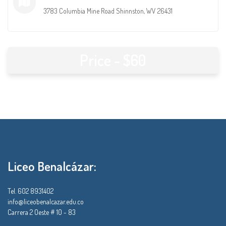
3783 Columbia Mine Road Shinnston, WV 26431
Price - $60
Liceo Benalcázar:
Tel. 602 8931402
info@liceobenalcazar.edu.co
Carrera 2 Oeste # 10 - 83