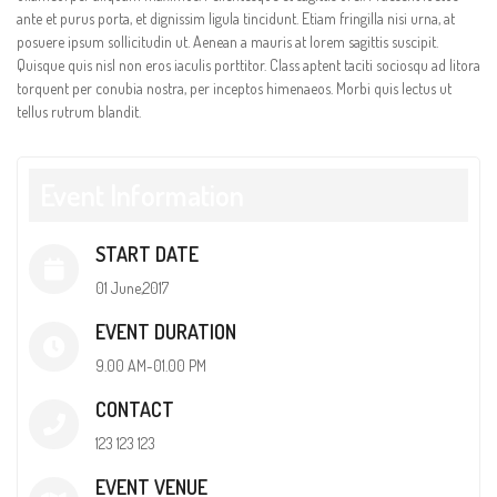
ante et purus porta, et dignissim ligula tincidunt. Etiam fringilla nisi urna, at
posuere ipsum sollicitudin ut. Aenean a mauris at lorem sagittis suscipit.
Quisque quis nisl non eros iaculis porttitor. Class aptent taciti sociosqu ad litora
torquent per conubia nostra, per inceptos himenaeos. Morbi quis lectus ut
tellus rutrum blandit.
Event Information
START DATE
01 June,2017
EVENT DURATION
9.00 AM-01.00 PM
CONTACT
123 123 123
EVENT VENUE