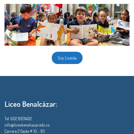
Soy Liceísta
Liceo Benalcázar:
Tel. 602 8931402
info@liceobenalcazar.edu.co
Carrera 2 Oeste # 10 - 83