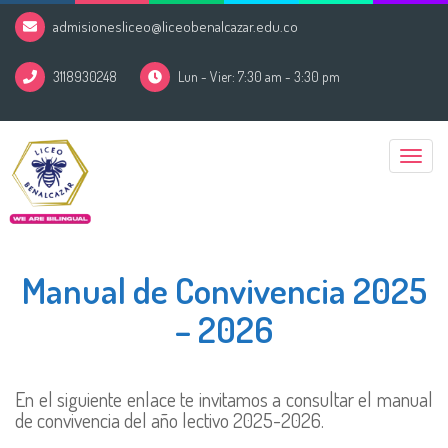
admisionesliceo@liceobenalcazar.edu.co
3118930248
Lun - Vier: 7:30 am - 3:30 pm
Toggle
naviga
Manual de Convivencia 2025
– 2026
En el siguiente enlace te invitamos a consultar el manual
de convivencia del año lectivo 2025-2026.