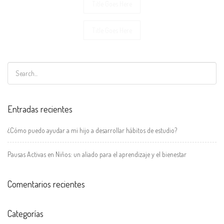
Navegación
Title Goes Here
de
entradas
Title Goes Here
Entradas recientes
¿Cómo puedo ayudar a mi hijo a desarrollar hábitos de estudio?
Pausas Activas en Niños: un aliado para el aprendizaje y el bienestar
Comentarios recientes
Categorías