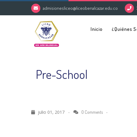
admisionesliceo@liceobenalcazar.edu.co
Inicio
¿Quiénes 
Pre-School
julio 01, 2017 -
-
0 Comments