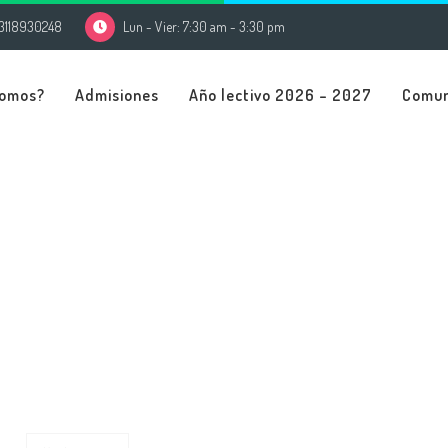
3118930248
Lun - Vier: 7:30 am - 3:30 pm
Somos?
Admisiones
Año lectivo 2026 – 2027
Comu