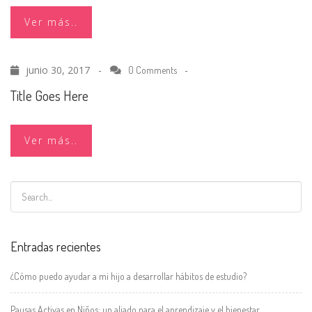
Ver más..
junio 30, 2017 -
-
0 Comments
Title Goes Here
Ver más..
Entradas recientes
¿Cómo puedo ayudar a mi hijo a desarrollar hábitos de estudio?
Pausas Activas en Niños: un aliado para el aprendizaje y el bienestar