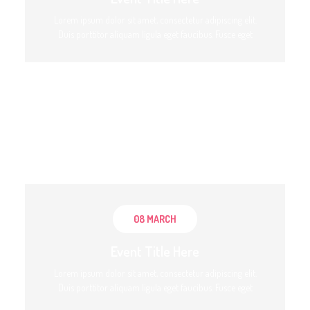
Lorem ipsum dolor sit amet, consectetur adipiscing elit.
Duis porttitor aliquam ligula eget faucibus. Fusce eget
08 MARCH
Event Title Here
Lorem ipsum dolor sit amet, consectetur adipiscing elit.
Duis porttitor aliquam ligula eget faucibus. Fusce eget