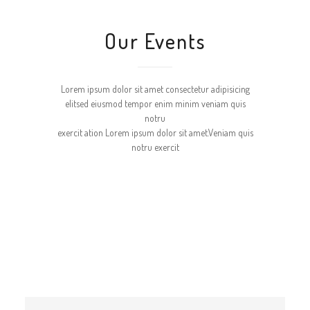
Our Events
Lorem ipsum dolor sit amet consectetur adipisicing
elitsed eiusmod tempor enim minim veniam quis
notru
exercit ation Lorem ipsum dolor sit amet.Veniam quis
notru exercit