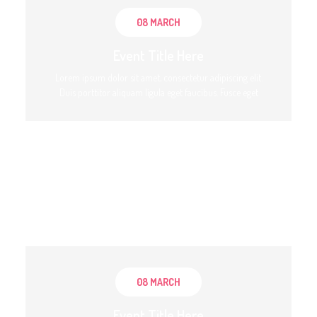
08 MARCH
Event Title Here
Lorem ipsum dolor sit amet, consectetur adipiscing elit.
Duis porttitor aliquam ligula eget faucibus. Fusce eget
08 MARCH
Event Title Here