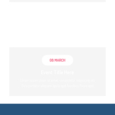
08 MARCH
Event Title Here
Lorem ipsum dolor sit amet, consectetur adipiscing elit.
Duis porttitor aliquam ligula eget faucibus. Fusce eget